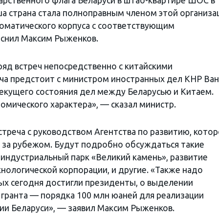
рственного флага Беларуси в штаб-квартире ШОС в
ша страна стала полноправным членом этой организа
ломатического корпуса с соответствующим
снил Максим Рыженков.
яд встреч непосредственно с китайскими
ча предстоит с министром иностранных дел КНР Ван
екущего состояния дел между Беларусью и Китаем.
омического характера», — сказал министр.
стреча с руководством Агентства по развитию, кото
 за рубежом. Будут подробно обсуждаться такие
 индустриальный парк «Великий камень», развитие
нологической корпорации, и другие. «Также надо
ых сегодня достигли президенты, о выделении
гранта — порядка 100 млн юаней для реализации
ии Беларуси», — заявил Максим Рыженков.