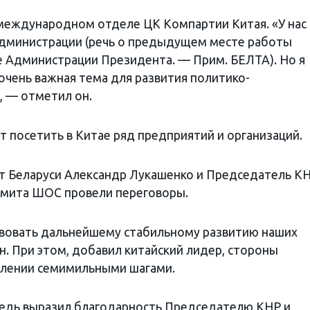
 международном отделе ЦК Компартии Китая. «У нас
Администрации (речь о предыдущем месте работы
 Администрации Президента. — Прим. БЕЛТА). Но я
 очень важная тема для развития политико-
, — отметил он.
 посетить в Китае ряд предприятий и организаций.
т Беларуси Александр Лукашенко и Председатель К
аммита ШОС провели переговоры.
вовать дальнейшему стабильному развитию наших
н. При этом, добавил китайский лидер, стороны
влении семимильными шагами.
редь выразил благодарность Председателю КНР и