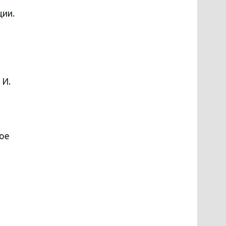
ции.
 И.
рое