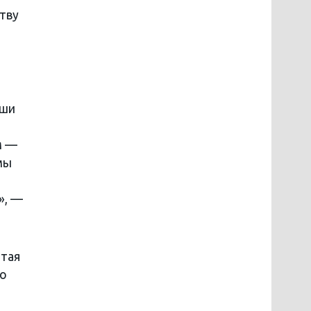
тву
аши
м —
мы
», —
итая
но