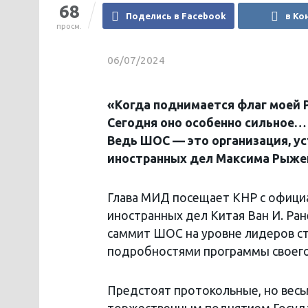
68
Поделись в Facebook
в Ко
просм.
06/07/2024
«Когда поднимается флаг моей 
Сегодня оно особенно сильное… 
Ведь ШОС — это организация, у
иностранных дел Максима Рыжен
Глава МИД посещает КНР с официа
иностранных дел Китая Ван И. Ран
саммит ШОС на уровне лидеров с
подробностями программы своего 
Предстоят протокольные, но весь