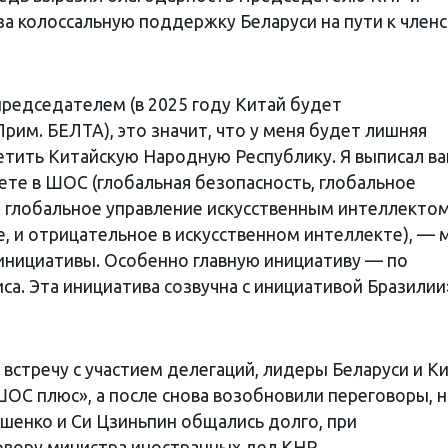
за колоссальную поддержку Беларуси на пути к членс
 председателем (в 2025 году Китай будет
им. БЕЛТА), это значит, что у меня будет лишняя
тить Китайскую Народную Республику. Я выписал в
ете в ШОС (глобальная безопасность, глобальное
я, глобальное управление искусственным интеллекто
, и отрицательное в искусственном интеллекте), — 
инициативы. Особенно главную инициативу — по
са. Эта инициатива созвучна с инициативой Бразилии
стречу с участием делегаций, лидеры Беларуси и К
ШОС плюс», а после снова возобновили переговоры, 
ашенко и Си Цзиньпин общались долго, при
овору министра иностранных дел КНР.