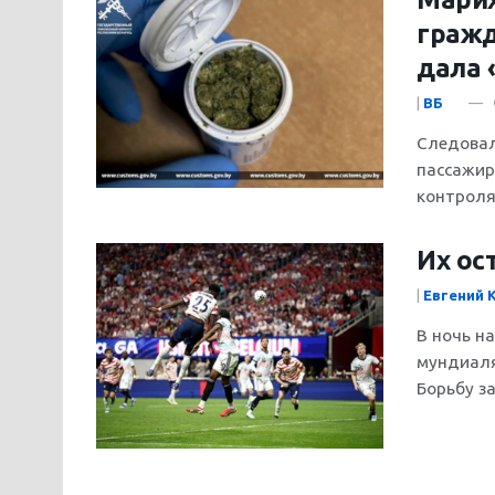
гражд
дала 
|
ВБ
Следовал
пассажир
контроля
Их ос
|
Евгений 
В ночь н
мундиаля
Борьбу за.