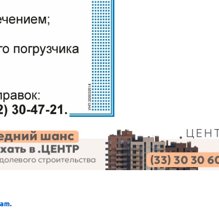
ram
.