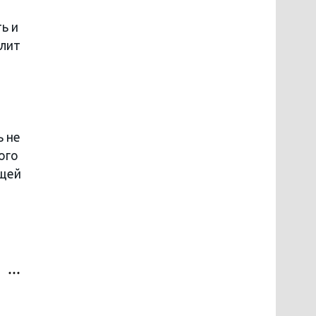
ь и
плит
ь не
ого
ющей