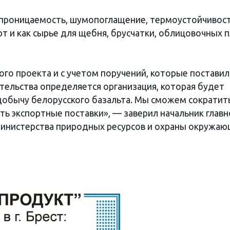
епроницаемость, шумопоглащение, термоустойчивост
т и как сырье для щебня, брусчатки, облицовочных 
того проекта и с учетом поручений, которые поставил
вительства определяется организация, которая будет
обычу белорусского базальта. Мы сможем сократит
ть экспортные поставки», — заверил начальник главн
Министерства природных ресурсов и охраны окружа