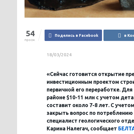
54
Поделись в Facebook
в Ко
просм.
18/03/2024
«Сейчас готовится открытие пр
инвестиционным проектом строи
первичной его переработке. Дл
районе $10-11 млн с учетом дет
составит около 7-8 лет. С учет
закрыть вопрос по потреблению 
специалист геологического отде
Карина Налегач, сообщает
БЕЛТ