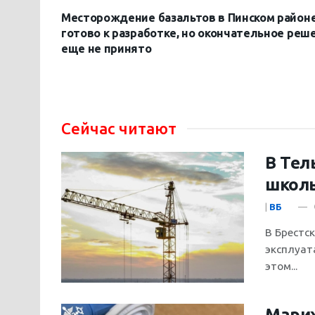
Месторождение базальтов в Пинском район
готово к разработке, но окончательное реш
еще не принято
Сейчас читают
В Тел
школы
|
ВБ
В Брестс
эксплуат
этом...
Марих