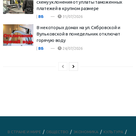
схему уклонения от уплаты таможенных
платежей в крупном размере
|
ВБ
31/07/2026
В некоторых домах на ул. Сябровской и
Вульковской в понедельник отключат
горячую воду
|
ВБ
24/07/2026
В СТРАНЕ И МИРЕ
ОБЩЕСТВО
ЭКОНОМИКА
КУЛЬТУРА