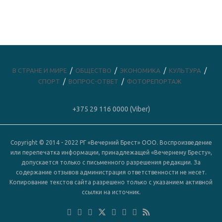
В СТРАНЕ И МИРЕ
ОБЩЕСТВО
ЭКОНОМИКА
КУЛЬТУРА
СПОРТ
ВОПРОС-ОТВЕТ
ФОТОРЕПОРТАЖ
+375 29 116 0000 (Viber)
Copyright © 2014 - 2022 РГ «Вечерний Брест» ООО. Воспроизведение
или перепечатка информации, принадлежащей «Вечернему Бресту»,
допускается только с письменного разрешения редакции. За
содержание отзывов администрация ответственности не несет.
Копирование текстов сайта разрешено только с указанием активной
ссылки на источник.