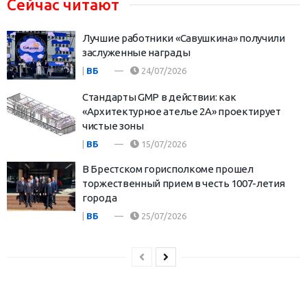
Сейчас читают
Лучшие работники «Савушкина» получили
заслуженные награды
|
ВБ
24/07/2026
Стандарты GMP в действии: как
«Архитектурное ателье 2А» проектирует
чистые зоны
|
ВБ
15/07/2026
В Брестском горисполкоме прошел
торжественный прием в честь 1007-летия
города
|
ВБ
25/07/2026