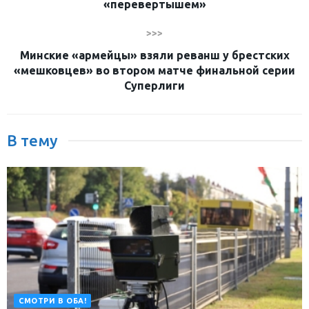
«перевертышем»
>>>
Минские «армейцы» взяли реванш у брестских
«мешковцев» во втором матче финальной серии
Суперлиги
В тему
СМОТРИ В ОБА!