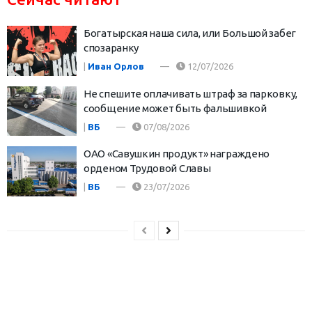
Богатырская наша сила, или Большой забег
спозаранку
|
Иван Орлов
12/07/2026
Не спешите оплачивать штраф за парковку,
сообщение может быть фальшивкой
|
ВБ
07/08/2026
ОАО «Савушкин продукт» награждено
орденом Трудовой Славы
|
ВБ
23/07/2026