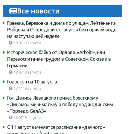
Все новости
Граевка, Березовка и дома по улицам Лейтенанта
Рябцева и Огородной останутся без горячей воды
на наступающей неделе
19:07, 9 августа
Историческая байка от Орлова. «Arbeit!», или
Перевоспитание трудом в Советском Союзе и в
Германии
18:07, 9 августа
Гороскоп на 10 августа
17:11, 9 августа
Гол Дениса Левицкого принес брестскому
«Динамо» минимальную победу над жодинским
«Торпедо-БелАЗ»
16:07, 9 августа
С 11 августа меняется расписание «дачного»
маршрута на с/т «Радуга»