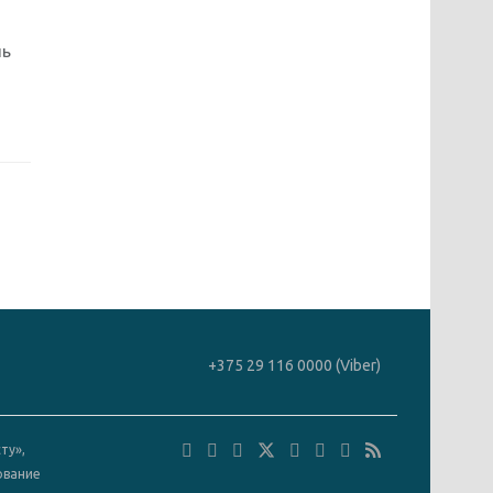
ль
+375 29 116 0000 (Viber)
ту»,
ование