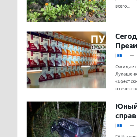
всего...
Сегод
През
|
ВБ
Ожидаетс
Лукашенк
«Брестск
отечестве
Юный 
справ
|
ВБ
ГАИ: тре