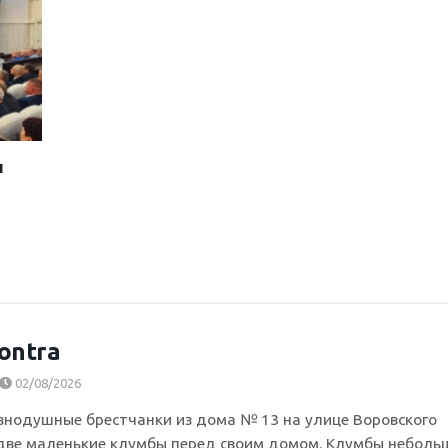
и
ontra
02/08/2026
внодушные брестчанки из дома № 13 на улице Воровского
две маленькие клумбы перед своим домом. Клумбы неболь