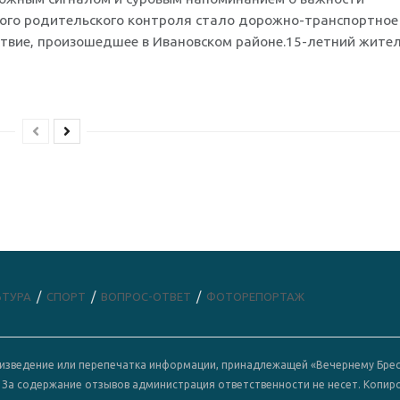
ого родительского контроля стало дорожно-транспортное
твие, произошедшее в Ивановском районе.15-летний жите
ЬТУРА
СПОРТ
ВОПРОС-ОТВЕТ
ФОТОРЕПОРТАЖ
роизведение или перепечатка информации, принадлежащей «Вечернему Брес
. За содержание отзывов администрация ответственности не несет. Копир