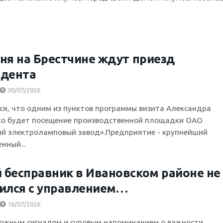
ня на Брестчине ждут приезд
идента
30/07/2026
я, что одним из пунктов программы визита Александра
о будет посещение производственной площадки ОАО
ий электроламповый завод».Предприятие - крупнейший
нный...
бесправник в Ивановском районе не
ился с управлением…
16/07/2026
вожным сигналом и суровым напоминанием о важности