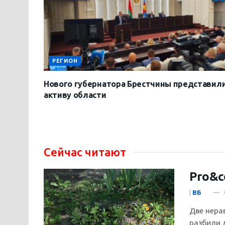
РЕГИОН
Нового губернатора Брестчины представил
активу области
Сейчас читают
Pro&c
|
ВБ
Две нера
разбили 