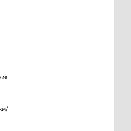
ние
км/