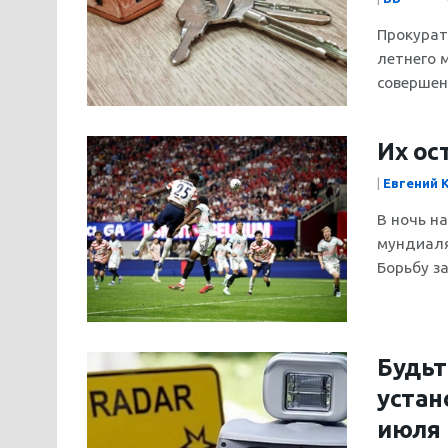
Прокурат
летнего 
совершенн
Их ос
|
Евгений 
В ночь н
мундиаля
Борьбу за.
Будьт
устан
июля