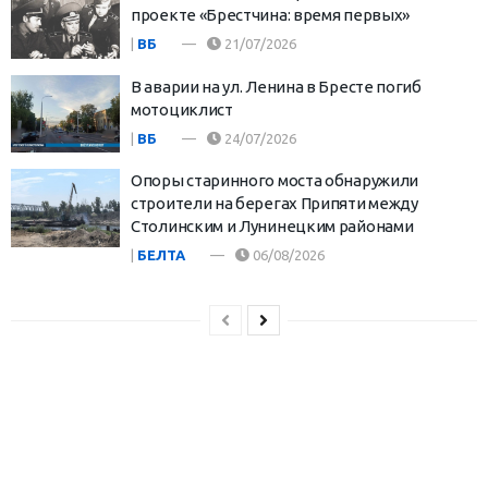
проекте «Брестчина: время первых»
|
ВБ
21/07/2026
В аварии на ул. Ленина в Бресте погиб
мотоциклист
|
ВБ
24/07/2026
Опоры старинного моста обнаружили
строители на берегах Припяти между
Столинским и Лунинецким районами
|
БЕЛТА
06/08/2026