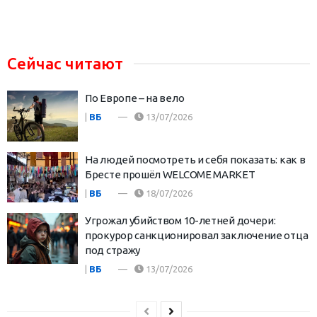
Сейчас читают
По Европе – на вело
|
ВБ
13/07/2026
На людей посмотреть и себя показать: как в
Бресте прошёл WELCOME MARKET
|
ВБ
18/07/2026
Угрожал убийством 10-летней дочери:
прокурор санкционировал заключение отца
под стражу
|
ВБ
13/07/2026