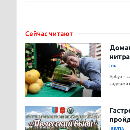
Сейчас читают
Домаш
нитр
|
ВБ
Арбуз – 
содержат
Гастр
пройд
|
БЕЛТА