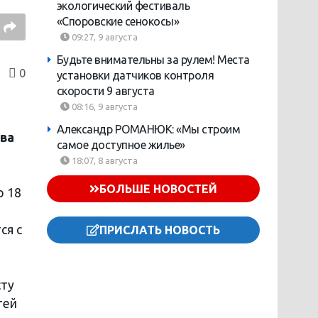
экологический фестиваль
«Споровские сенокосы»
09:27, 9 августа
Будьте внимательны за рулем! Места
0
установки датчиков контроля
скорости 9 августа
08:16, 9 августа
Александр РОМАНЮК: «Мы строим
ва
самое доступное жилье»
18:07, 8 августа
БОЛЬШЕ НОВОСТЕЙ
о 18
ся с
ПРИСЛАТЬ НОВОСТЬ
сту
тей