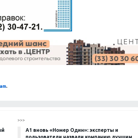
ram
.
>>>
ый
А1 вновь «Номер Один»: эксперты и
пользователи назвали компанию лучшим