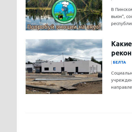
В Пинско
вьюн", с
республи
Какие
рекон
|
БЕЛТА
Социальн
учрежден
направлен