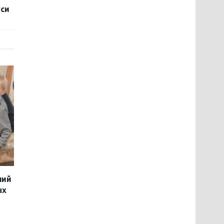
уси
ний
ых