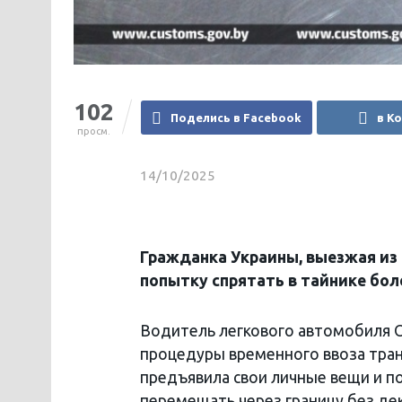
102
Поделись в Facebook
в К
просм.
14/10/2025
Гражданка Украины, выезжая из 
попытку спрятать в тайнике бол
Водитель легкового автомобиля 
процедуры временного ввоза тран
предъявила свои личные вещи и п
перемещать через границу без де