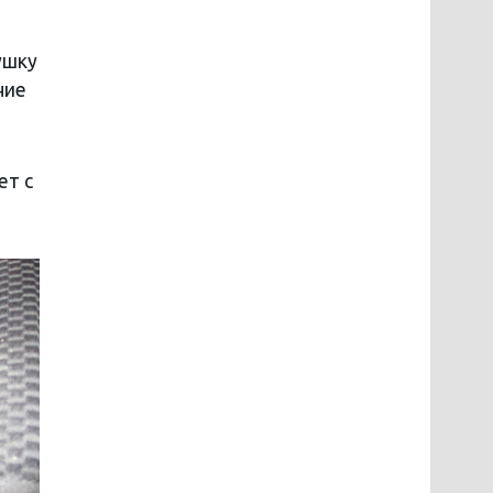
ушку
чие
ет с