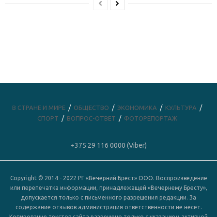
В СТРАНЕ И МИРЕ
ОБЩЕСТВО
ЭКОНОМИКА
КУЛЬТУРА
СПОРТ
ВОПРОС-ОТВЕТ
ФОТОРЕПОРТАЖ
+375 29 116 0000 (Viber)
Copyright © 2014 - 2022 РГ «Вечерний Брест» ООО. Воспроизведение
или перепечатка информации, принадлежащей «Вечернему Бресту»,
допускается только с письменного разрешения редакции. За
содержание отзывов администрация ответственности не несет.
Копирование текстов сайта разрешено только с указанием активной