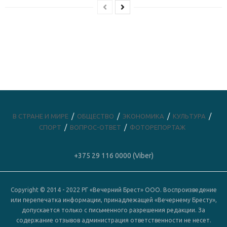
В СТРАНЕ И МИРЕ
ОБЩЕСТВО
ЭКОНОМИКА
КУЛЬТУРА
СПОРТ
ВОПРОС-ОТВЕТ
ФОТОРЕПОРТАЖ
+375 29 116 0000 (Viber)
Copyright © 2014 - 2022 РГ «Вечерний Брест» ООО. Воспроизведение
или перепечатка информации, принадлежащей «Вечернему Бресту»,
допускается только с письменного разрешения редакции. За
содержание отзывов администрация ответственности не несет.