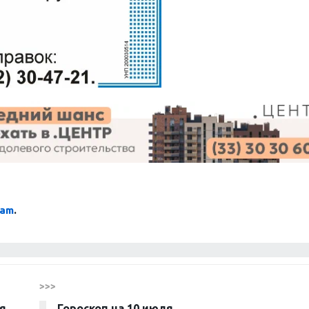
ram
.
>>>
я
Гороскоп на 10 июля