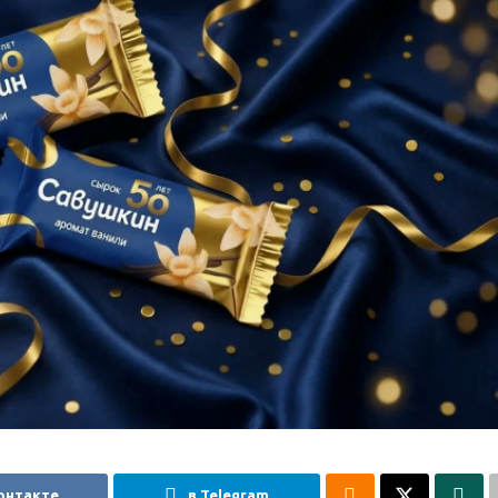
онтакте
в Telegram