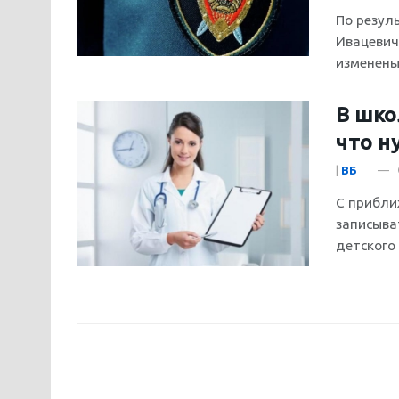
По резул
Ивацевич
изменены
В шко
что н
|
ВБ
С прибли
записыва
детского с