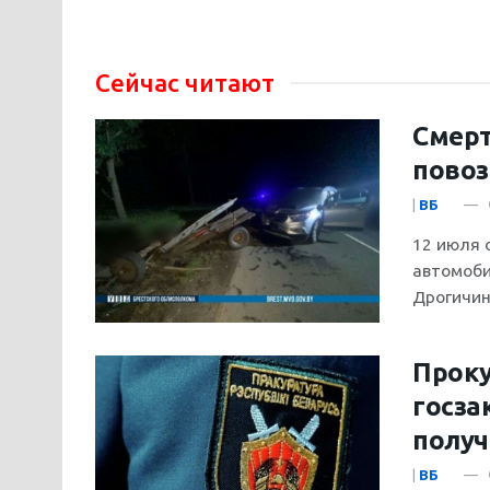
Сейчас читают
Смерт
повоз
|
ВБ
12 июля 
автомоби
Дрогичин 
Проку
госза
получ
|
ВБ