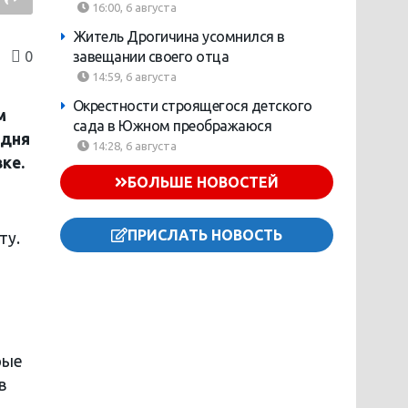
16:00, 6 августа
Житель Дрогичина усомнился в
0
завещании своего отца
14:59, 6 августа
Окрестности строящегося детского
м
сада в Южном преображаюся
 дня
14:28, 6 августа
ке.
БОЛЬШЕ НОВОСТЕЙ
ПРИСЛАТЬ НОВОСТЬ
ту.
рые
в