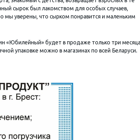
рта, знакомый с детства, возвращает взрослых в те
нный сырок был лакомством для особых случаев,
о мы уверены, что сырком понравится и маленьким
ин «Юбилейный» будет в продаже только три месяца
чной упаковке можно в магазинах по всей Беларуси.