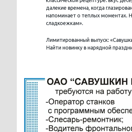
классической рецептуре: вкус десе
далекие времена, когда глазирова
напоминает о теплых моментах. Н
сладкоежкам».
Лимитированный выпуск: «Савушк
Найти новинку в нарядной праздни