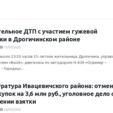
ельное ДТП с участием гужевой
ки в Дрогичинском районе
13/07/2026
около 23:20 часов 55-летняя жительница Дрогичина, управ
лем «Buick», двигалась по автодороге Н-639 «Огдемер –
- Городец»...
ратура Ивацевичского района: отме
купок на 3,6 млн руб., уголовное дело 
ении взятки
20/07/2026