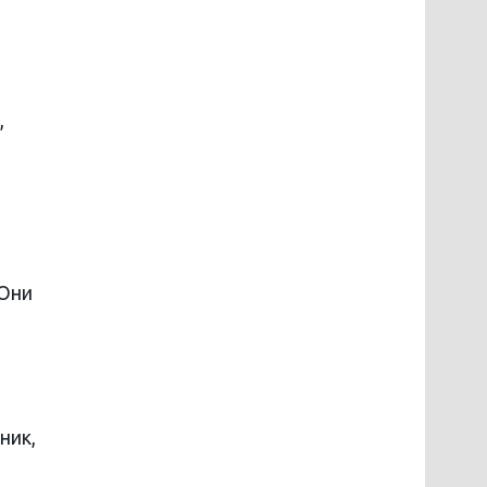
,
 Они
ник,