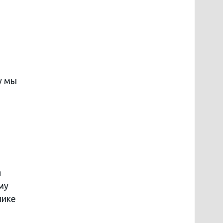
у мы
я
му
нике