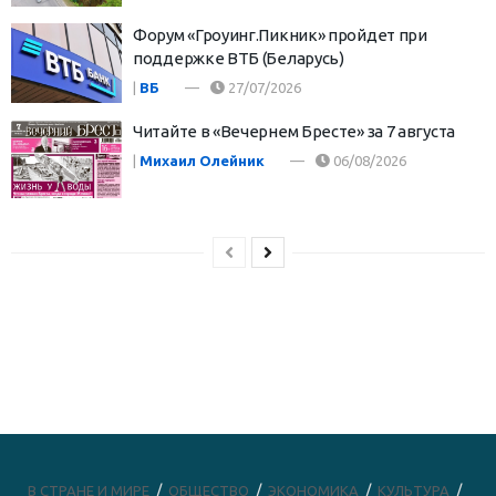
Форум «Гроуинг.Пикник» пройдет при
поддержке ВТБ (Беларусь)
|
ВБ
27/07/2026
Читайте в «Вечернем Бресте» за 7 августа
|
Михаил Олейник
06/08/2026
В СТРАНЕ И МИРЕ
ОБЩЕСТВО
ЭКОНОМИКА
КУЛЬТУРА