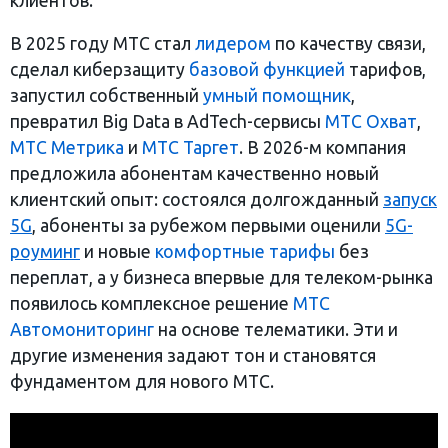
клиентов.
В 2025 году МТС стал
лидером
по качеству связи,
сделал киберзащиту
базовой функцией
тарифов,
запустил собственный
умный помощник
,
превратил Big Data в AdTech-сервисы
МТС Охват
,
МТС Метрика
и
МТС Таргет
. В 2026-м компания
предложила абонентам качественно новый
клиентский опыт: состоялся долгожданный
запуск
5
G
, абоненты за рубежом первыми оценили
5
G
-
роуминг
и новые
комфортные тарифы
без
переплат, а у бизнеса впервые для телеком-рынка
появилось комплексное решение
МТС
Автомониторинг
на основе телематики. Эти и
другие изменения задают тон и становятся
фундаментом для нового МТС.