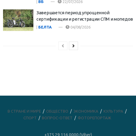
|
ВБ
22/07/2026
Завершается период упрощенной
сертификации и регистрации СПМ и мопедов
|
БЕЛТА
04/08/2026
В СТРАНЕ И МИРЕ
ОБЩЕСТВО
ЭКОНОМИКА
КУЛЬТУРА
СПОРТ
ВОПРОС-ОТВЕТ
ФОТОРЕПОРТАЖ
+375 29 116 0000 (Viber)