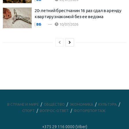
20-летний брестчанин 16 раз сдал в аренду
квартиру знакомой без ее ведома
|
ВБ
10/07/2026
В СТРАНЕ И МИРЕ
ОБЩЕСТВО
ЭКОНОМИКА
КУЛЬТУРА
СПОРТ
ВОПРОС-ОТВЕТ
ФОТОРЕПОРТАЖ
+375 29 116 0000 (Viber)