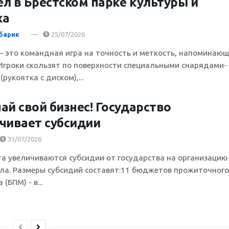
л в Брестском парке культуры и
ха
барик
25/07/2026
– это командная игра на точность и меткость, напоминаю
 Игроки скользят по поверхности специальными снарядами-
рукоятка с диском),...
ай свой бизнес! Государство
чивает субсидии
31/07/2026
ста увеличиваются субсидии от государства на организацию
ела. Размеры субсидий составят:11 бюджетов прожиточного
(БПМ) - в...