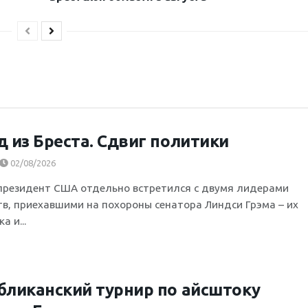
д из Бреста. Сдвиг политики
02/08/2026
президент США отдельно встретился с двумя лидерами
тв, приехавшими на похороны сенатора Линдси Грэма – их
а и...
бликанский турнир по айсштоку