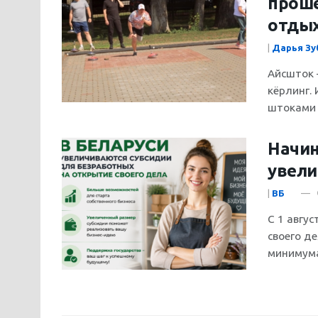
проше
отды
|
Дарья Зу
Айсшток 
кёрлинг.
штоками (
Начин
увели
|
ВБ
С 1 авгу
своего д
минимума 