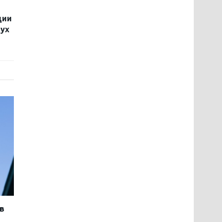
ции
вух
в