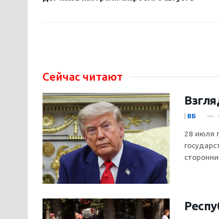
Сейчас читают
Взгля
|
ВБ
28 июля 
государс
сторонник
Респу