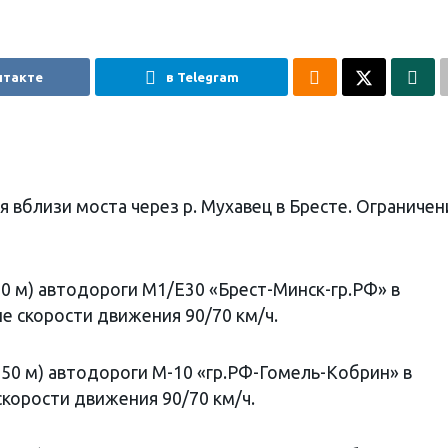
нтакте
в Telegram
юля вблизи моста через р. Мухавец в Бресте. Ограничен
+780 м) автодороги М1/Е30 «Брест-Минск-гр.РФ» в
е скорости движения 90/70 км/ч.
(+250 м) автодороги М-10 «гр.РФ-Гомель-Кобрин» в
корости движения 90/70 км/ч.