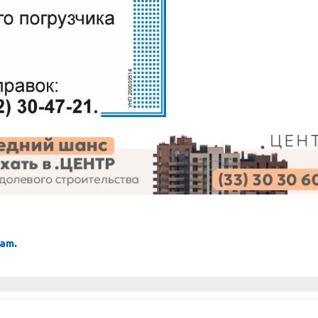
ram
.