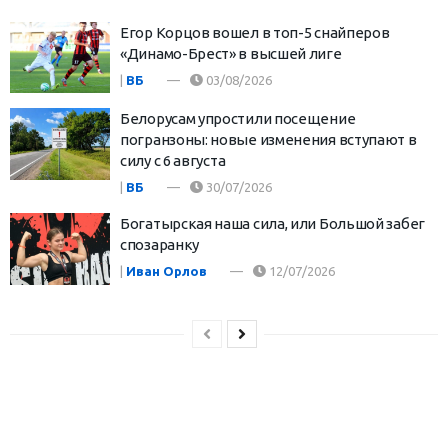
Егор Корцов вошел в топ-5 снайперов
«Динамо-Брест» в высшей лиге
|
ВБ
03/08/2026
Белорусам упростили посещение
погранзоны: новые изменения вступают в
силу с 6 августа
|
ВБ
30/07/2026
Богатырская наша сила, или Большой забег
спозаранку
|
Иван Орлов
12/07/2026