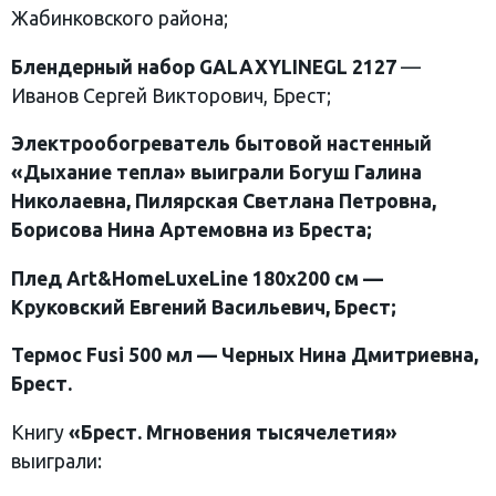
Жабинковского района;
Блендерный набор
GALAXY
LINE
GL
2127
—
Иванов Сергей Викторович, Брест;
Электрообогреватель бытовой настенный
«Дыхание тепла»
выиграли
Богуш Галина
Николаевна, Пилярская Светлана Петровна,
Борисова Нина Артемовна из Бреста;
Плед
Art
&
Home
Luxe
Line
180х200 см —
Круковский Евгений Васильевич, Брест;
Термос
Fusi
500 мл —
Черных Нина Дмитриевна,
Брест.
Книгу
«Брест. Мгновения тысячелетия»
выиграли: