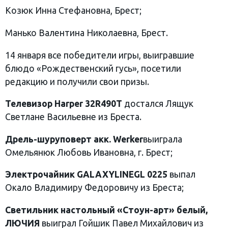
Козюк Инна Стефановна, Брест;
Манько Валентина Николаевна, Брест.
14 января все победители игры, выигравшие
блюдо «Рождественский гусь», посетили
редакцию и получили свои призы.
Телевизор
Harper
32
R
490
T
достался Лящук
Светлане Васильевне из Бреста.
Дрель-шуруповерт акк.
Werker
выиграла
Омельянюк Любовь Ивановна, г. Брест;
Электрочайник
GALAXY
LINE
GL
0225
выпал
Окало Владимиру Федоровичу из Бреста;
Светильник настольный «Стоун-арт» белый,
ЛЮЧИЯ
выиграл Гойшик Павел Михайлович из