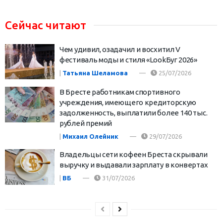
Сейчас читают
Чем удивил, озадачил и восхитил V
фестиваль моды и стиля «LookБуг 2026»
|
Татьяна Шеламова
25/07/2026
В Бресте работникам спортивного
учреждения, имеющего кредиторскую
задолженность, выплатили более 140 тыс.
рублей премий
|
Михаил Олейник
29/07/2026
Владельцы сети кофеен Бреста скрывали
выручку и выдавали зарплату в конвертах
|
ВБ
31/07/2026