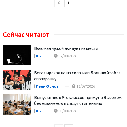
Сейчас читают
Взломал чужой аккаунт из мести
|
ВБ
07/08/2026
Богатырская наша сила, или Большой забег
спозаранку
|
Иван Орлов
12/07/2026
Выпускников 9-х классов примут в Высоком
без экзаменов и дадут стипендию
|
ВБ
08/08/2026