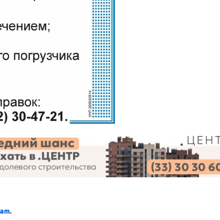
ram
.