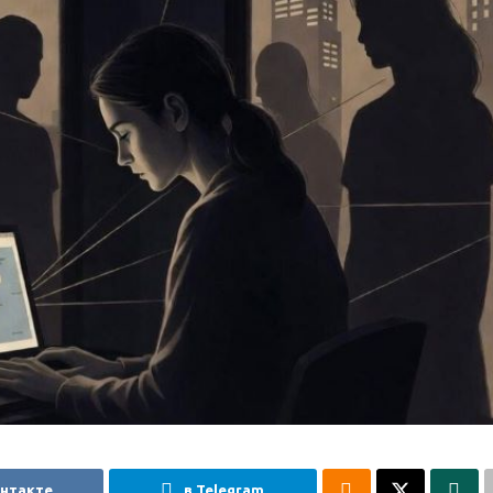
онтакте
в Telegram