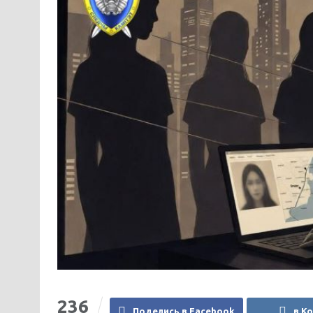
236
Поделись в Facebook
в К