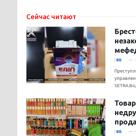
Сейчас читают
Брест
незак
мефе
|
ВБ
Преступл
управлен
SETRA.Во
Товар
недру
прода
|
ВБ