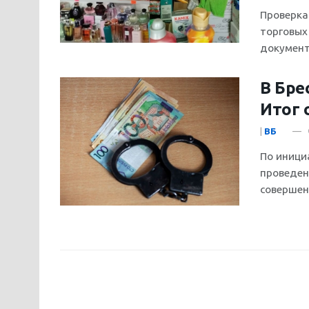
Проверка
торговых
документо
В Бре
Итог 
|
ВБ
По иници
проведен
совершен