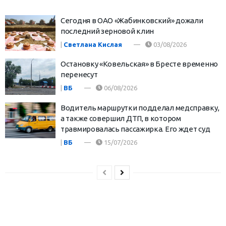
Cегодня в ОАО «Жабинковский» дожали
последний зерновой клин
|
Светлана Кислая
03/08/2026
Остановку «Ковельская» в Бресте временно
перенесут
|
ВБ
06/08/2026
Водитель маршрутки подделал медсправку,
а также совершил ДТП, в котором
травмировалась пассажирка. Его ждет суд
|
ВБ
15/07/2026