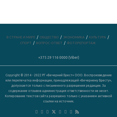
В СТРАНЕ И МИРЕ
ОБЩЕСТВО
ЭКОНОМИКА
КУЛЬТУРА
СПОРТ
ВОПРОС-ОТВЕТ
ФОТОРЕПОРТАЖ
+375 29 116 0000 (Viber)
Copyright © 2014 - 2022 РГ «Вечерний Брест» ООО. Воспроизведение
или перепечатка информации, принадлежащей «Вечернему Бресту»,
допускается только с письменного разрешения редакции. За
содержание отзывов администрация ответственности не несет.
Копирование текстов сайта разрешено только с указанием активной
ссылки на источник.