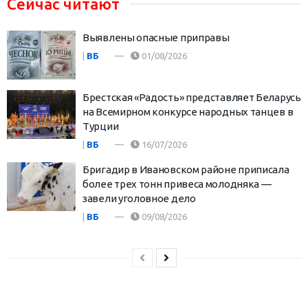
Сейчас читают
Выявлены опасные приправы
|
ВБ
01/08/2026
Брестская «Радость» представляет Беларусь
на Всемирном конкурсе народных танцев в
Турции
|
ВБ
16/07/2026
Бригадир в Ивановском районе приписала
более трех тонн привеса молодняка —
завели уголовное дело
|
ВБ
09/08/2026