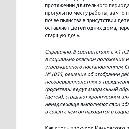
протяжении длительного периода
прогулы по месту работы, за что 
почве пьянства в присутствии дет
оставляет детей одних дома, пер
старшую дочь.
Справочно. В соответствии с ч.1 
в социально опасном положении и
утвержденного постановлением Со
№1055, решение об отобрании ре
несовершеннолетних в трехдневный
(родитель) ведут аморальный обра
(детей), страдают хроническим а
ненадлежаще выполняют свои обяз
в связи с чем он находится в соц
Как итог – прокурор Ивановского 