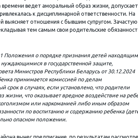
 времени ведет аморальный образ жизни, допускает
привлекалась к дисциплинарной ответственности. На
ей выясняет отношения с бывшим супругом. Зачастую
екладывая тем самым свои родительские обязанност
п.21 Положения о порядке признания детей находящи
 нуждающимися в государственной защите,
вета Министров Республики Беларусь от 30.12.2024
бенка принимается комиссией по делам
 срок в случаях, если установлено, что родители
з жизни, что оказывает вредное воздействие на реб
лкоголизмом или наркоманией либо иным образом
анности по воспитанию и содержанию ребенка (дете
иально опасном положении.
района вынес предписание, по результатам рассмотр