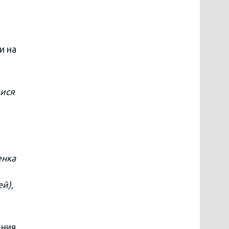
и на
мися
енка
й),
ения