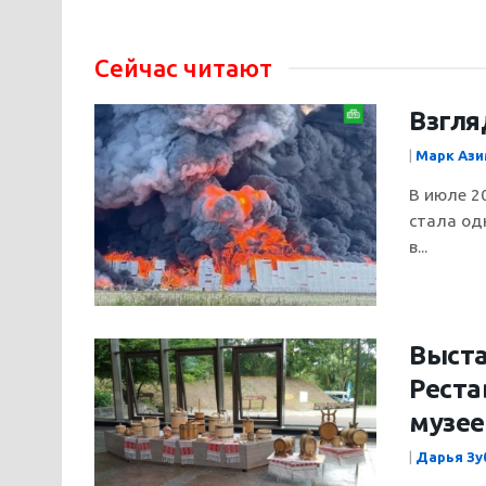
Сейчас читают
Взгля
|
Марк Аз
В июле 2
стала од
в...
Выста
Реста
музее
|
Дарья Зу