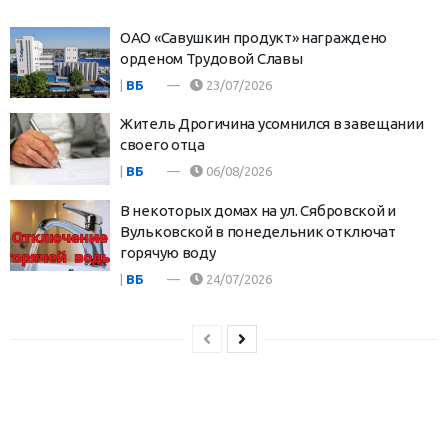
ОАО «Савушкин продукт» награждено
орденом Трудовой Славы
|
ВБ
23/07/2026
Житель Дрогичина усомнился в завещании
своего отца
|
ВБ
06/08/2026
В некоторых домах на ул. Сябровской и
Вульковской в понедельник отключат
горячую воду
|
ВБ
24/07/2026