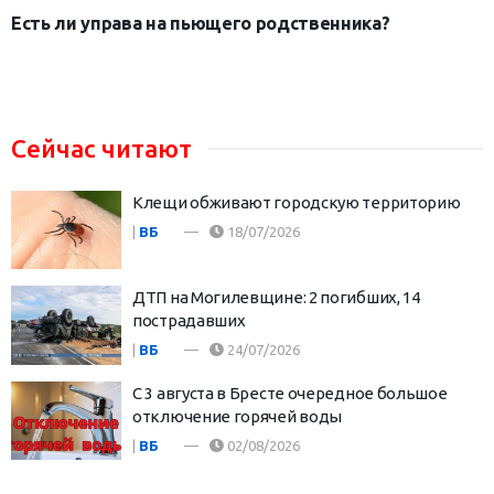
Есть ли управа на пьющего родственника?
Сейчас читают
Клещи обживают городскую территорию
|
ВБ
18/07/2026
ДТП на Могилевщине: 2 погибших, 14
пострадавших
|
ВБ
24/07/2026
С 3 августа в Бресте очередное большое
отключение горячей воды
|
ВБ
02/08/2026