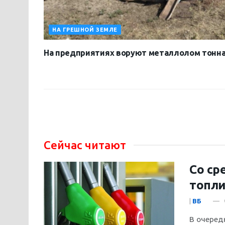
НА ГРЕШНОЙ ЗЕМЛЕ
На предприятиях воруют металлолом тонн
Сейчас читают
Со ср
топл
|
ВБ
В очеред