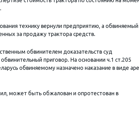
спертизе стоимость трактора по состоянию на моме
.
ования технику вернули предприятию, а обвиняемый
енных за продажу трактора средств.
рственным обвинителем доказательств суд
обвинительный приговор. На основании ч.1 ст.205
еларусь обвиняемому назначено наказание в виде ар
пил, может быть обжалован и опротестован в