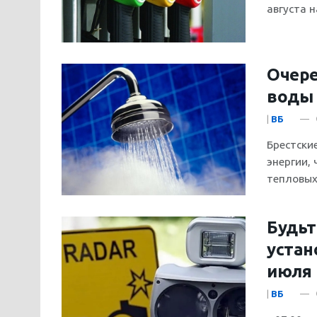
августа 
Очере
воды 
|
ВБ
Брестски
энергии,
тепловых 
Будьт
устан
июля
|
ВБ