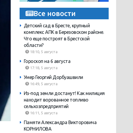
Все новости
Детский сад в Бресте, крупный
комплекс АПК в Березовском районе.
Что еще построят в Брестской
области?
18:10, 5 августа
Гороскоп на 6 августа
17:18, 5 августа
Умер Георгий Дорбуашвили
16:49, 5 августа
Из-под земли достанут! Как милиция
находит ворованное топливо
сельхозпредприятий
16:11, 5 августа
Памяти Александра Викторовича
КОРНИЛОВА