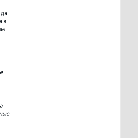
ода
а в
ым
е
а
нные