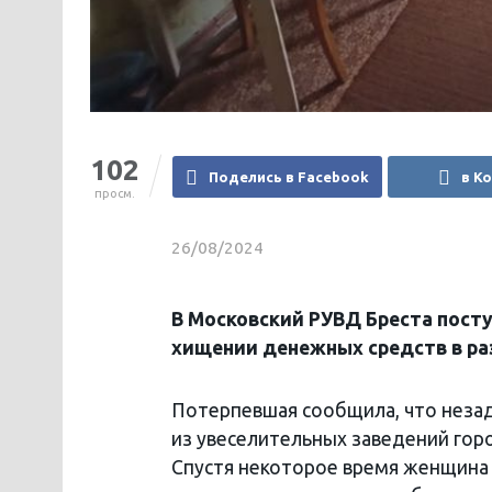
102
Поделись в Facebook
в К
просм.
26/08/2024
В Московский РУВД Бреста пост
хищении денежных средств в раз
Потерпевшая сообщила, что неза
из увеселительных заведений гор
Спустя некоторое время женщина 