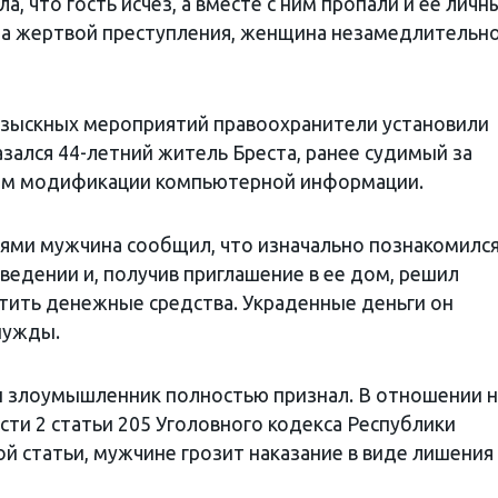
, что гость исчез, а вместе с ним пропали и ее личн
ала жертвой преступления, женщина незамедлительн
азыскных мероприятий правоохранители установили
зался 44-летний житель Бреста, ранее судимый за
тем модификации компьютерной информации.
ями мужчина сообщил, что изначально познакомился
ведении и, получив приглашение в ее дом, решил
итить денежные средства. Украденные деньги он
нужды.
и злоумышленник полностью признал. В отношении н
ти 2 статьи 205 Уголовного кодекса Республики
ой статьи, мужчине грозит наказание в виде лишения