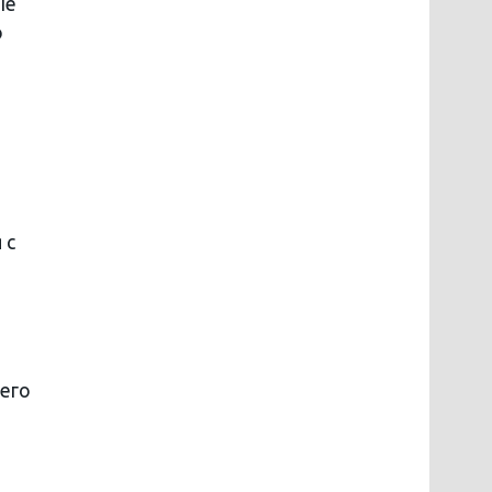
ые
о
 с
его