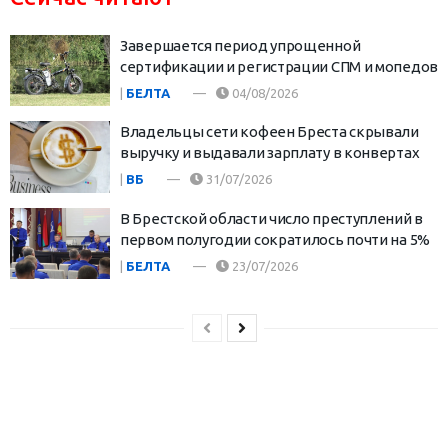
Завершается период упрощенной
сертификации и регистрации СПМ и мопедов
|
БЕЛТА
04/08/2026
Владельцы сети кофеен Бреста скрывали
выручку и выдавали зарплату в конвертах
|
ВБ
31/07/2026
В Брестской области число преступлений в
первом полугодии сократилось почти на 5%
|
БЕЛТА
23/07/2026