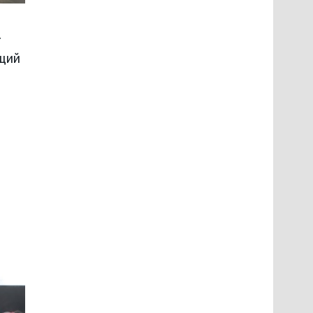
т
ящий