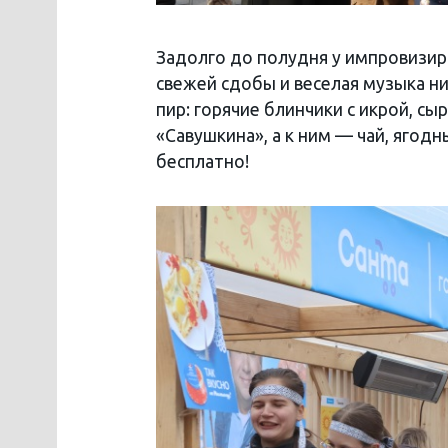
Задолго до полудня у импровизир
свежей сдобы и веселая музыка н
пир: горячие блинчики с икрой, 
«Савушкина», а к ним — чай, ягодн
бесплатно!