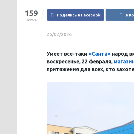
159
Поделись в Facebook
в К
просм.
26/02/2026
Умеет все-таки
«Санта»
народ вк
воскресенье, 22 февраля,
магази
притяжения для всех, кто захот