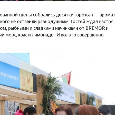
ованной сцены собрались десятки горожан — арома
икого не оставили равнодушным. Гостей ждал насто
сыром, рыбными и сладкими начинками от BREMOR и
ый морс, квас и лимонады. И все это совершенно