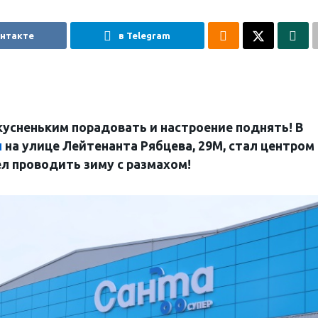
онтакте
в Telegram
усненьким порадовать и настроение поднять! В
н
на улице Лейтенанта Рябцева, 29М, стал центром
ел проводить зиму с размахом!