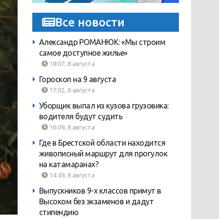
Все новости
Александр РОМАНЮК: «Мы строим
самое доступное жилье»
18:07, 8 августа
Гороскоп на 9 августа
17:02, 8 августа
Уборщик выпал из кузова грузовика:
водителя будут судить
16:09, 8 августа
Где в Брестской области находится
живописный маршрут для прогулок
на катамаранах?
14:49, 8 августа
Выпускников 9-х классов примут в
Высоком без экзаменов и дадут
стипендию