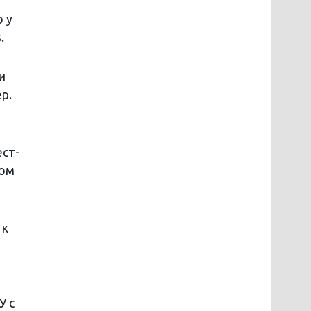
 у
.
и
р.
ст-
ком
 к
У с