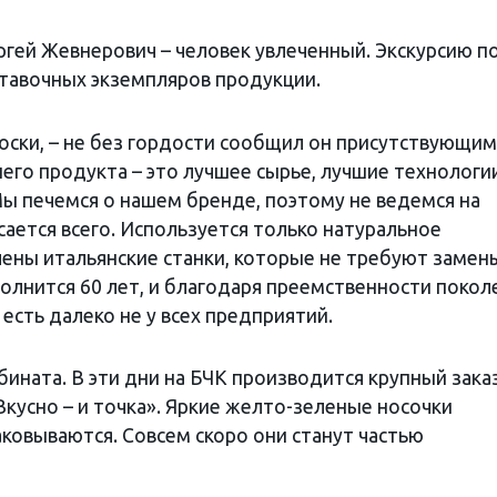
ргей Жевнерович – человек увлеченный. Экскурсию п
тавочных экземпляров продукции.
оски, – не без гордости сообщил он присутствующим
шего продукта – это лучшее сырье, лучшие технологи
Мы печемся о нашем бренде, поэтому не ведемся на
ается всего. Используется только натуральное
лены итальянские станки, которые не требуют замен
полнится 60 лет, и благодаря преемственности покол
 есть далеко не у всех предприятий.
бината. В эти дни на БЧК производится крупный зака
Вкусно – и точка». Яркие желто-зеленые носочки
паковываются. Совсем скоро они станут частью