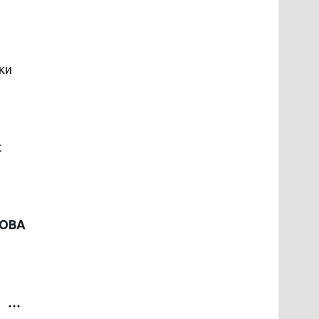
ки
с
НОВА