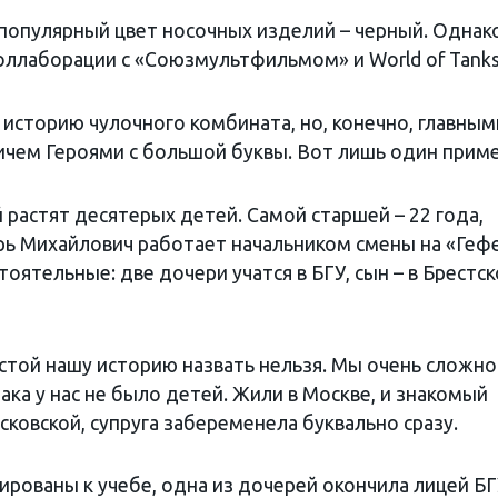
популярный цвет носочных изделий – черный. Однако
ллаборации с «Союзмультфильмом» и World of Tanks
историю чулочного комбината, но, конечно, главным
ичем Героями с большой буквы. Вот лишь один приме
й растят десятерых детей. Самой старшей – 22 года,
ь Михайлович работает начальником смены на «Гефе
тоятельные: две дочери учатся в БГУ, сын – в Брестс
стой нашу историю назвать нельзя. Мы очень сложно
ака у нас не было детей. Жили в Москве, и знакомый
ковской, супруга забеременела буквально сразу.
ированы к учебе, одна из дочерей окончила лицей БГ