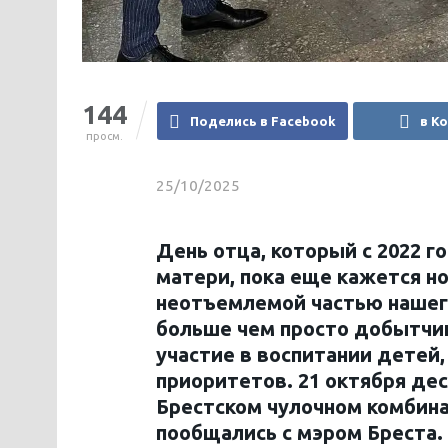
144
Поделись в Facebook
в К
просм.
25/10/2025
День отца, который с 2022 г
матери, пока еще кажется нов
неотъемлемой частью нашего
больше чем просто добытчик
участие в воспитании детей
приоритетов. 21 октября де
Брестском чулочном комбина
пообщались с мэром Бреста.