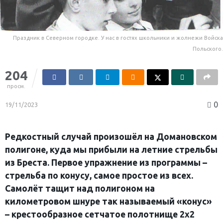
Праздник в Северном городке. У нас в гостях школьники и жолнежи Войска
Польского.
204
просм.
0
19/11/2023
Редкостный случай произошёл на Домановском
полигоне, куда мы прибыли на летние стрельбы
из Бреста. Первое упражнение из программы –
стрельба по конусу, самое простое из всех.
Самолёт тащит над полигоном на
километровом шнуре так называемый «конус»
– крестообразное сетчатое полотнище 2х2