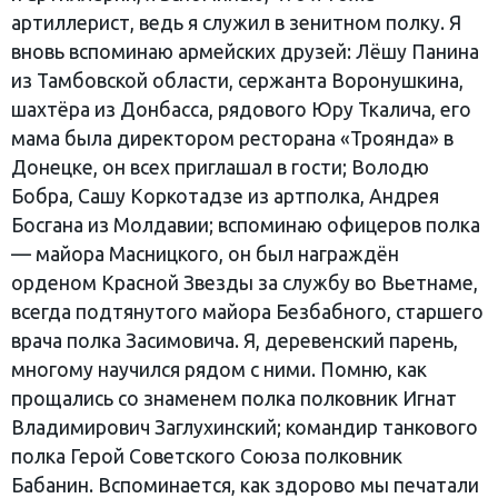
артиллерист, ведь я служил в зенитном полку. Я
вновь вспоминаю армейских друзей: Лёшу Панина
из Тамбовской области, сержанта Воронушкина,
шахтёра из Донбасса, рядового Юру Ткалича, его
мама была директором ресторана «Троянда» в
Донецке, он всех приглашал в гости; Володю
Бобра, Сашу Коркотадзе из артполка, Андрея
Босгана из Молдавии; вспоминаю офицеров полка
— майора Масницкого, он был награждён
орденом Красной Звезды за службу во Вьетнаме,
всегда подтянутого майора Безбабного, старшего
врача полка Засимовича. Я, деревенский парень,
многому научился рядом с ними. Помню, как
прощались со знаменем полка полковник Игнат
Владимирович Заглухинский; командир танкового
полка Герой Советского Союза полковник
Бабанин. Вспоминается, как здорово мы печатали