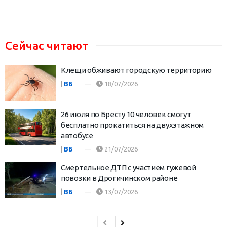
Сейчас читают
Клещи обживают городскую территорию
|
ВБ
18/07/2026
26 июля по Бресту 10 человек смогут
бесплатно прокатиться на двухэтажном
автобусе
|
ВБ
21/07/2026
Смертельное ДТП с участием гужевой
повозки в Дрогичинском районе
|
ВБ
13/07/2026