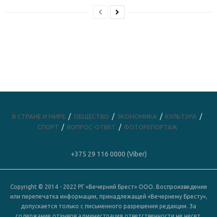
В СТРАНЕ И МИРЕ
ОБЩЕСТВО
ЭКОНОМИКА
КУЛЬТУРА
СПОРТ
ВОПРОС-ОТВЕТ
ФОТОРЕПОРТАЖ
+375 29 116 0000 (Viber)
Copyright © 2014 - 2022 РГ «Вечерний Брест» ООО. Воспроизведение
или перепечатка информации, принадлежащей «Вечернему Бресту»,
допускается только с письменного разрешения редакции. За
содержание отзывов администрация ответственности не несет.