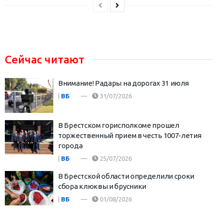
Сейчас читают
Внимание! Радары на дорогах 31 июля
|
ВБ
31/07/2026
В Брестском горисполкоме прошел
торжественный прием в честь 1007-летия
города
|
ВБ
25/07/2026
В Брестской области определили сроки
сбора клюквы и брусники
|
ВБ
01/08/2026