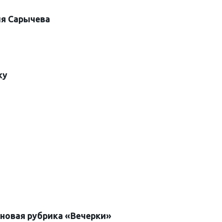
ия Сарычева
жу
 новая рубрика «Вечерки»