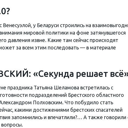
.0?
 с Венесуэлой, у Беларуси строились на взаимовыгод
е внимания мировой политики на фоне затянувшегося
го давления извне. Какие там сейчас происходят
 может за всем этим последовать — в материале
СКИЙ: «Секунда решает всё
нуне праздника Татьяна Шеламова встретилась с
еготовности подразделений Брестского областного
Александром Полховским. Что побудило стать
сейчас, какими достижениями брестских спасателей
ствия запомнились и впечатлили?… А также говорили 
 вопросы.