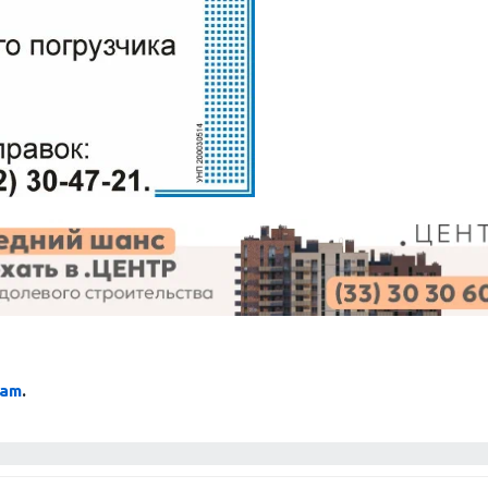
ram
.