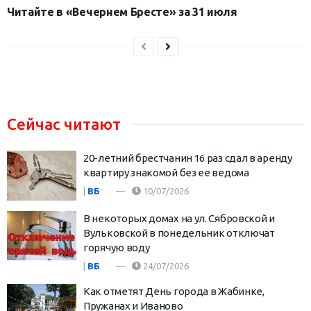
Читайте в «Вечернем Бресте» за 31 июля
Сейчас читают
20-летний брестчанин 16 раз сдал в аренду
квартиру знакомой без ее ведома
|
ВБ
10/07/2026
В некоторых домах на ул. Сябровской и
Вульковской в понедельник отключат
горячую воду
|
ВБ
24/07/2026
Как отметят День города в Жабинке,
Пружанах и Иваново