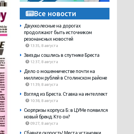
Все новости
Двухколесные на дорогах
продолжают быть источником
резонансных новостей
13:35, 8 августа
Звезды сошлись в спутнике Бреста
12:37, 8 августа
Дело о мошенничестве почти на
миллион рублей в Столинском районе
11:39, 8 августа
Взгляд из Бреста. Ставка на интеллект
10:38, 8 августа
Сюрпризы корпуса Б: в ЦУМе появился
новый бренд. Кто он?
09:27, 8 августа
Сбавьте скорость! Места установки