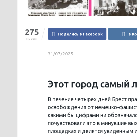
275
Поделись в Facebook
в К
просм.
31/07/2025
Этот город самый
В течение четырех дней Брест п
освобождения от немецко-фашистск
какими бы цифрами ни обозначалс
почувствовали это в минувшие вы
площадках и делятся увиденным и