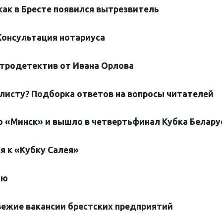
как в Бресте появился вытрезвитель
Консультация нотариуса
етродетектив от Ивана Орлова
листу? Подборка ответов на вопросы читателей
 «Минск» и вышло в четвертьфинал Кубка Белару
я к «Кубку Салея»
лю
вежие вакансии брестских предприятий