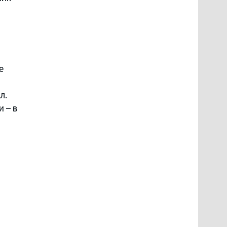
е
л.
 – в