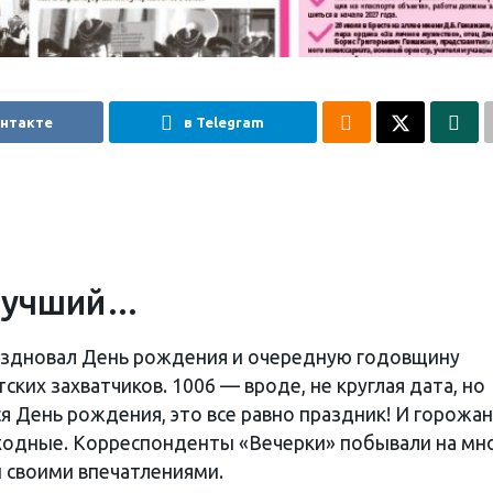
онтакте
в Telegram
 лучший…
раздновал День рождения и очередную годовщину
их захватчиков. 1006 — вроде, не круглая дата, но
я День рождения, это все равно праздник! И горожа
ходные. Корреспонденты «Вечерки» побывали на мн
 своими впечатлениями.