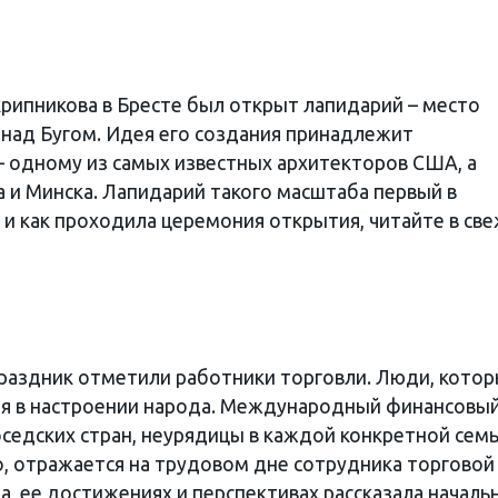
Скрипникова в Бресте был открыт лапидарий – место
над Бугом. Идея его создания принадлежит
 – одному из самых известных архитекторов США, а
а и Минска. Лапидарий такого масштаба первый в
 и как проходила церемония открытия, читайте в св
раздник отметили работники торговли. Люди, кото
я в настроении народа. Международный финансовы
оседских стран, неурядицы в каждой конкретной се
о, отражается на трудовом дне сотрудника торговой
а, ее достижениях и перспективах рассказала началь