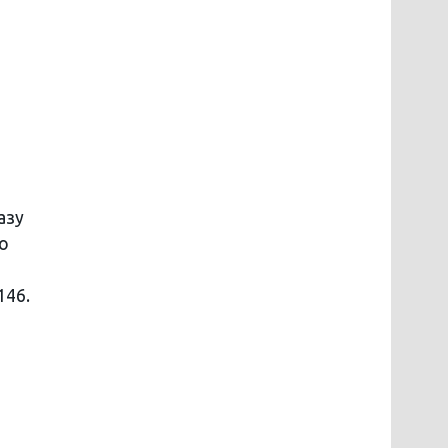
азу
о
146.