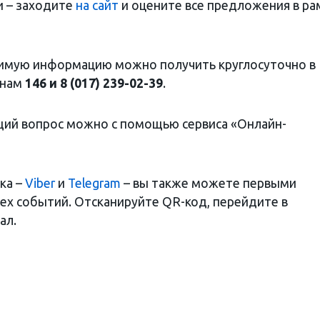
и – заходите
на сайт
и оцените все предложения в ра
мую информацию можно получить круглосуточно в
онам
146 и 8 (017) 239-02-39
.
щий вопрос можно с помощью сервиса «Онлайн-
ка –
Viber
и
Telegram
– вы также можете первыми
всех событий. Отсканируйте QR-код, перейдите в
ал.