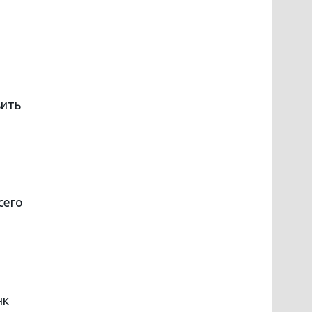
вить
сего
нк