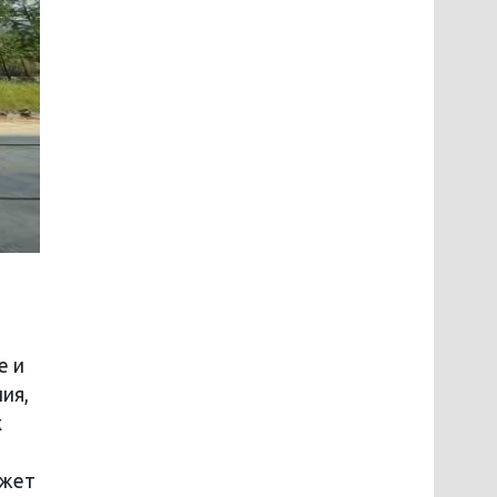
е и
ия,
х
джет