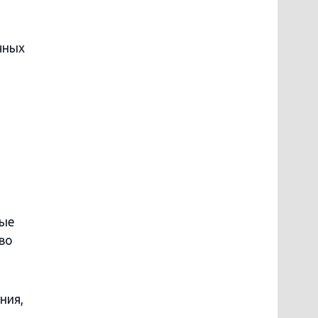
чных
ные
во
ния,