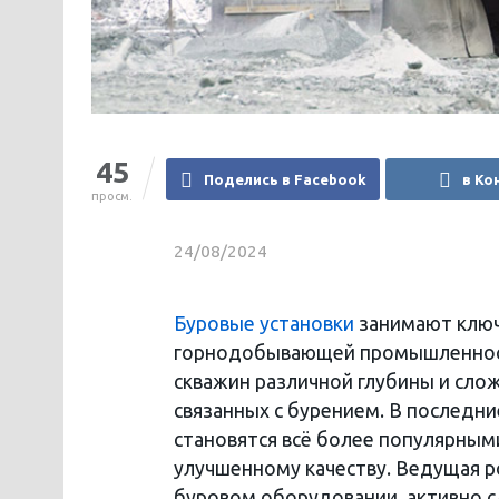
45
Поделись в Facebook
в Ко
просм.
24/08/2024
Буровые установки
занимают ключ
горнодобывающей промышленности
скважин различной глубины и слож
связанных с бурением. В последни
становятся всё более популярным
улучшенному качеству. Ведущая р
буровом оборудовании, активно 