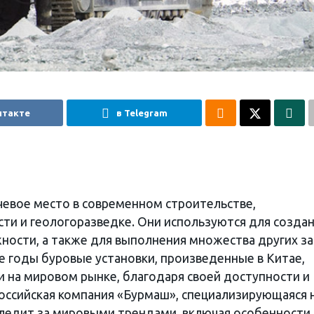
нтакте
в Telegram
евое место в современном строительстве,
 и геологоразведке. Они используются для созда
ности, а также для выполнения множества других за
е годы буровые установки, произведенные в Китае,
и на мировом рынке, благодаря своей доступности и
оссийская компания «Бурмаш», специализирующаяся 
следит за мировыми трендами, включая особенности