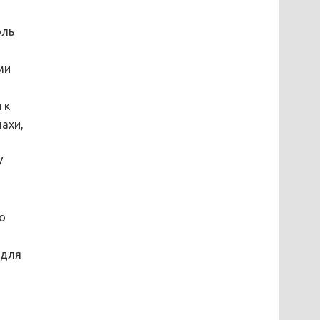
оль
ми
 к
ахи,
У
и
о
 для