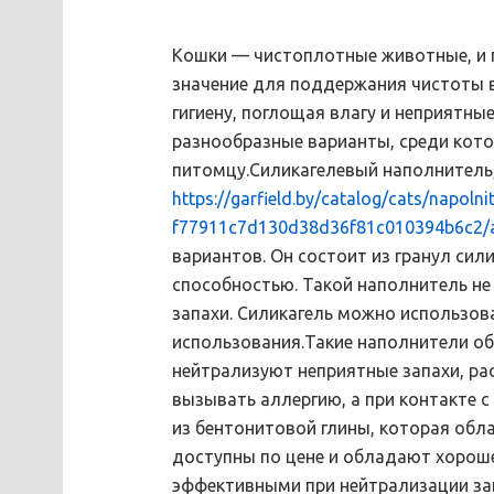
Кошки — чистоплотные животные, и 
значение для поддержания чистоты 
гигиену, поглощая влагу и неприятны
разнообразные варианты, среди кото
питомцу.Силикагелевый наполнитель
https://garfield.by/catalog/cats/napolnite
f77911c7d130d38d36f81c010394b6c2/a
вариантов. Он состоит из гранул си
способностью. Такой наполнитель не 
запахи. Силикагель можно использов
использования.Такие наполнители о
нейтрализуют неприятные запахи, ра
вызывать аллергию, а при контакте 
из бентонитовой глины, которая об
доступны по цене и обладают хорош
эффективными при нейтрализации за