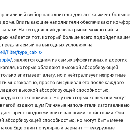
правильный выбор наполнителя для лотка имеет большо
в доме. Впитывающие наполнители обеспечивают комфор
е запахи. На сегодняшний день на рынке можно найти
рых найдется тот, который больше всего подойдет ваше
, предлагаемый на выгодных условиях на
li/filter/type_cat-is-
pply/
, является одним из самых эффективных и дорогих
ликагеля, которые обладают высокой абсорбирующей
только впитывает влагу, но и нейтрализует неприятные
ать многократно, просто высушивая его после каждого
бладают высокой абсорбирующей способностью,
сходуются экономично. Но у некоторых кошек они могут
с влагой издают шум.Глиняные наполнители изготавливаю
ладает превосходными впитывающими свойствами. Они
ей абсорбирующей способностью, но могут быть менее
пахов.Еще один популярный вариант — кукурузные