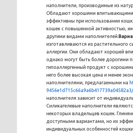
наполнители, производимые из натур
Обладают хорошими впитывающими св
эффективны при использовании кошк
кошек с повышенной активностью, и
другими видами наполнителей.
Вариа
изготавливаются из растительного с
аллергии. Они обладают хорошей вп
однако могут быть более дорогими п
гипоаллергенный продукт с хорошим
него более высокая цена и менее эко
наполнителями, предлагаемыми на
h
9456e1d715c66a9a6b417739a04582a3/
наполнителя зависит от индивидуал
Силикагелевые наполнители являютс
некоторых владельцев кошек. Глинян
доступными вариантами, но их эффе
индивидуальных особенностей кошки