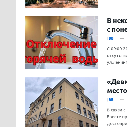
В нек
с пон
|
ВБ
С 09:00 2
отсутств
ул.Ленинг
«Деви
место
|
ВБ
В связи с
Бресте п
достоприм