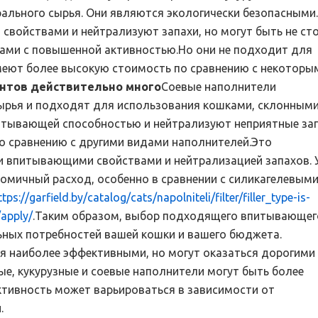
ального сырья. Они являются экологически безопасными.
ойствами и нейтрализуют запахи, но могут быть не ст
ами с повышенной активностью.Но они не подходит для
меют более высокую стоимость по сравнению с некоторы
нтов действительно много
Соевые наполнители
ырья и подходят для использования кошками, склонными
итывающей способностью и нейтрализуют неприятные зап
о сравнению с другими видами наполнителей.Это
и впитывающими свойствами и нейтрализацией запахов. 
номичный расход, особенно в сравнении с силикагелевым
ttps://garfield.by/catalog/cats/napolniteli/filter/filler_type-is-
apply/
.Таким образом, выбор подходящего впитывающег
ьных потребностей вашей кошки и вашего бюджета.
я наиболее эффективными, но могут оказаться дорогими
ые, кукурузные и соевые наполнители могут быть более
ктивность может варьироваться в зависимости от
.