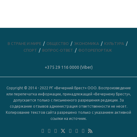
В СТРАНЕ И МИРЕ
ОБЩЕСТВО
ЭКОНОМИКА
КУЛЬТУРА
СПОРТ
ВОПРОС-ОТВЕТ
ФОТОРЕПОРТАЖ
+375 29 116 0000 (Viber)
Copyright © 2014 - 2022 РГ «Вечерний Брест» ООО. Воспроизведение
или перепечатка информации, принадлежащей «Вечернему Бресту»,
допускается только с письменного разрешения редакции. За
содержание отзывов администрация ответственности не несет.
Копирование текстов сайта разрешено только с указанием активной
ссылки на источник.