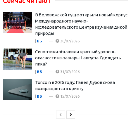
Сейчас читают
В Беловежской пуще открыли новый корпус
Международного научно-
исследовательского центра изучения дикой
природы
|
ВБ
30/07/2026
Синоптики объявили красный уровень
опасности из-за жары 1 августа. Где ждать
пика?
|
ВБ
31/07/2026
Toncoin в 2026 году: Павел Дуров снова
возвращается в крипту
|
ВБ
15/07/2026