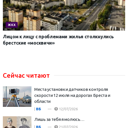
ЖКХ
Лицом к лицу с проблемами жилья столкнулись
брестские «москвичи»
Сейчас читают
Места установки датчиков контроля
скорости 12 июля на дорогах Бреста и
области
|
ВБ
12/07/2026
Лишь за тебя я молюсь…
|
ВБ
21/07/2026