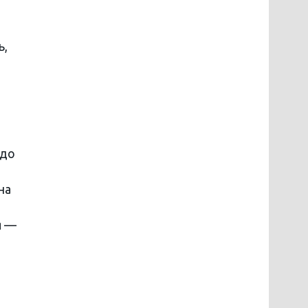
ь,
 до
на
я —