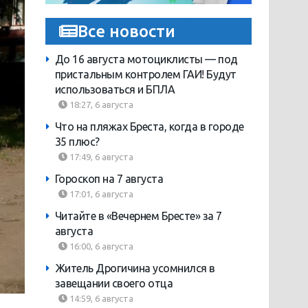
Все новости
До 16 августа мотоциклисты — под
пристальным контролем ГАИ! Будут
использоваться и БПЛА
18:27, 6 августа
Что на пляжах Бреста, когда в городе
35 плюс?
17:49, 6 августа
Гороскоп на 7 августа
17:01, 6 августа
Читайте в «Вечернем Бресте» за 7
августа
16:00, 6 августа
Житель Дрогичина усомнился в
завещании своего отца
14:59, 6 августа