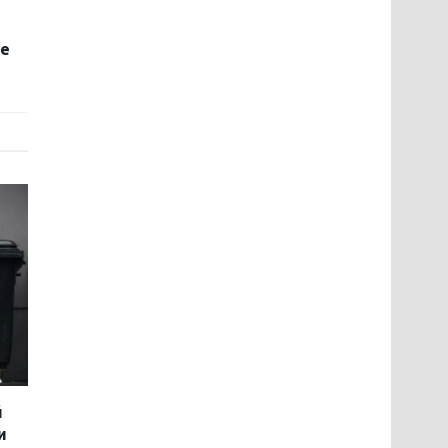
ce
й
и