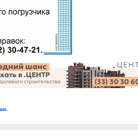
ram
.