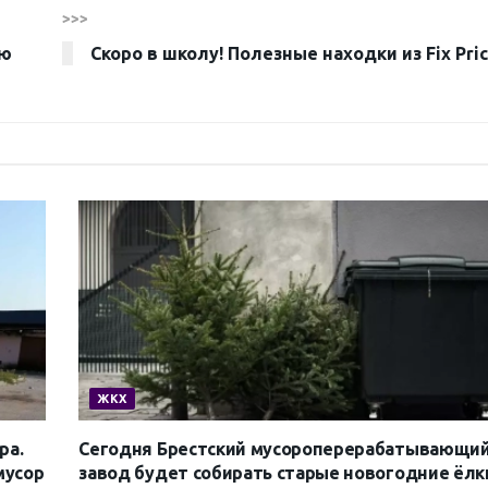
>>>
ою
Скоро в школу! Полезные находки из Fix Pri
ЖКХ
ра.
Сегодня Брестский мусороперерабатывающи
мусор
завод будет собирать старые новогодние ёлк